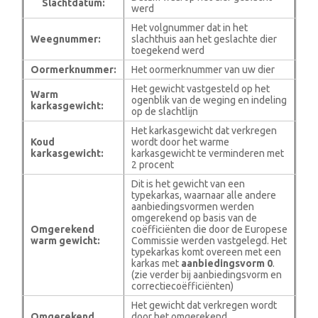
Slachtdatum:
werd
Het volgnummer dat in het
Weegnummer:
slachthuis aan het geslachte dier
toegekend werd
Oormerknummer:
Het oormerknummer van uw dier
Het gewicht vastgesteld op het
Warm
ogenblik van de weging en indeling
karkasgewicht:
op de slachtlijn
Het karkasgewicht dat verkregen
Koud
wordt door het warme
karkasgewicht:
karkasgewicht te verminderen met
2 procent
Dit is het gewicht van een
typekarkas, waarnaar alle andere
aanbiedingsvormen werden
omgerekend op basis van de
Omgerekend
coëfficiënten die door de Europese
warm gewicht:
Commissie werden vastgelegd. Het
typekarkas komt overeen met een
karkas met
aanbiedingsvorm 0
.
(zie verder bij aanbiedingsvorm en
correctiecoëfficiënten)
Het gewicht dat verkregen wordt
Omgerekend
door het omgerekend