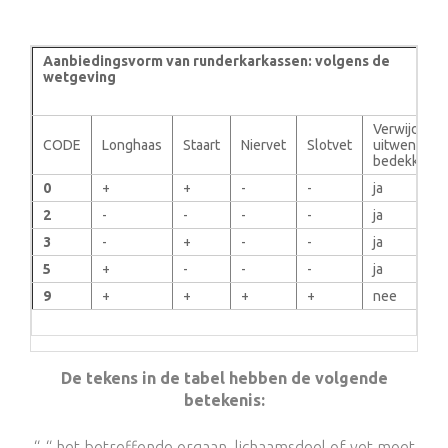
Aanbiedingsvorm van runderkarkassen: volgens de
wetgeving
Verwijderin
CODE
Longhaas
Staart
Niervet
Slotvet
uitwendig
bedekkings
0
+
+
-
-
ja
2
-
-
-
-
ja
3
-
+
-
-
ja
5
+
-
-
-
ja
9
+
+
+
+
nee
De tekens in de tabel hebben de volgende
betekenis:
“-“ het betreffende orgaan, lichaamsdeel of vet moet