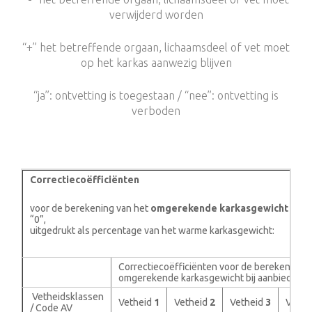
verwijderd worden
“+” het betreffende orgaan, lichaamsdeel of vet moet
op het karkas aanwezig blijven
“ja”: ontvetting is toegestaan / “nee”: ontvetting is
verboden
Correctiecoëfficiënten
voor de berekening van het
omgerekende karkasgewicht
bij a
“0”,
uitgedrukt als percentage van het warme karkasgewicht:
Correctiecoëfficiënten voor de berekening v
omgerekende karkasgewicht bij aanbiedings
Vetheidsklassen
Vetheid
1
Vetheid
2
Vetheid
3
Vethe
/ Code AV