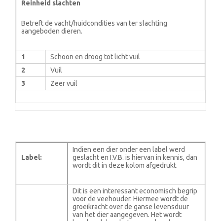
Reinheid slachten
Betreft de vacht/huidcondities van ter slachting
aangeboden dieren.
1
Schoon en droog tot licht vuil
2
Vuil
3
Zeer vuil
Indien een dier onder een label werd
Label:
geslacht en I.V.B. is hiervan in kennis, dan
wordt dit in deze kolom afgedrukt.
Dit is een interessant economisch begrip
voor de veehouder. Hiermee wordt de
groeikracht over de ganse levensduur
van het dier aangegeven. Het wordt