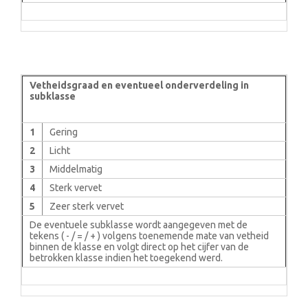
Vetheidsgraad en eventueel onderverdeling in
subklasse
1
Gering
2
Licht
3
Middelmatig
4
Sterk vervet
5
Zeer sterk vervet
De eventuele subklasse wordt aangegeven met de
tekens ( - / = / + ) volgens toenemende mate van vetheid
binnen de klasse en volgt direct op het cijfer van de
betrokken klasse indien het toegekend werd.