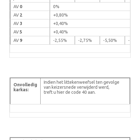
AV
0
0%
AV
2
+0,80%
AV
3
+0,40%
AV
5
+0,40%
AV
9
-2,55%
-2,75%
-5,50%
-7,60
Indien het littekenweefsel ten gevolge
Onvolledig
van keizersnede verwijderd werd,
karkas:
treft u hier de code 40 aan.