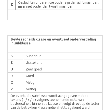
Geslachte runderen die ouder zijn dan acht maanden,
Z
maar niet ouder dan twaalf maanden
Bevleesdheidsklasse en eventueel onderverdeling
in subklasse
S
Superieur
E
Uitstekend
U
Zeer goed
R
Goed
O
Matig
P
Gering
De eventuele subklasse wordt aangegeven met de
tekens ( - / = / + ) volgens toenemende mate van
bevleesdheid binnen de klasse en volgt direct op de letter
van de betrokken klasse indien het toegekend werd.